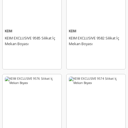
KEIM
KEIM
KEIM EXCLUSIVE 9585 Silikat İç
KEIM EXCLUSIVE 9582 Silikat İç
Mekan Boyası
Mekan Boyası