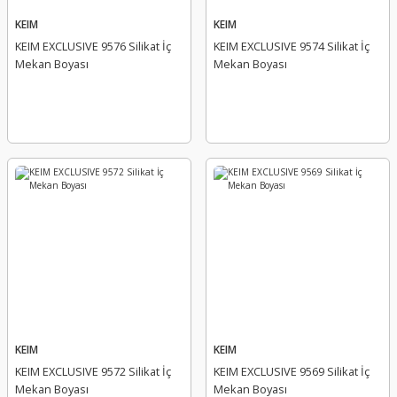
KEIM
KEIM
KEIM EXCLUSIVE 9576 Silikat İç
KEIM EXCLUSIVE 9574 Silikat İç
Mekan Boyası
Mekan Boyası
KEIM
KEIM
KEIM EXCLUSIVE 9572 Silikat İç
KEIM EXCLUSIVE 9569 Silikat İç
Mekan Boyası
Mekan Boyası