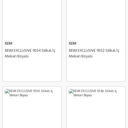
KEIM
KEIM
KEIM EXCLUSIVE 9554 Silikat İç
KEIM EXCLUSIVE 9552 Silikat İç
Mekan Boyası
Mekan Boyası