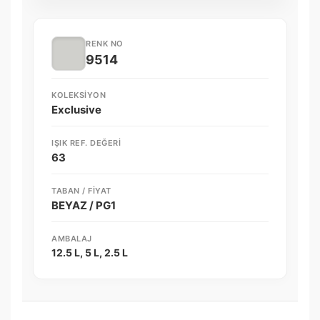
RENK NO
9514
KOLEKSIYON
Exclusive
IŞIK REF. DEĞERI
63
TABAN / FIYAT
BEYAZ / PG1
AMBALAJ
12.5 L, 5 L, 2.5 L