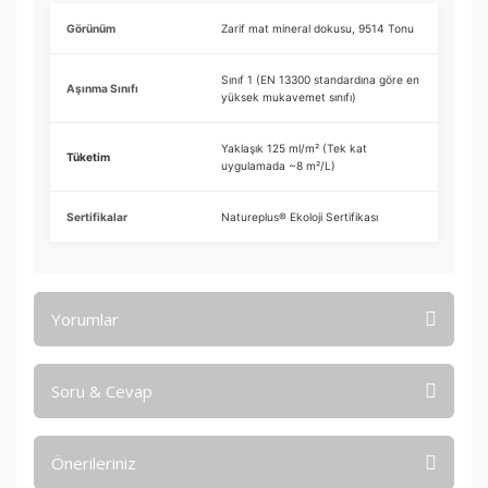
Görünüm
Zarif mat mineral dokusu, 9514 Tonu
Sınıf 1 (EN 13300 standardına göre en
Aşınma Sınıfı
yüksek mukavemet sınıfı)
Yaklaşık 125 ml/m² (Tek kat
Tüketim
uygulamada ~8 m²/L)
Sertifikalar
Natureplus® Ekoloji Sertifikası
Yorumlar
Soru & Cevap
Bu ürüne ilk yorumu siz yapın!
Önerileriniz
Yorum Yaz
Ürün hakkında henüz soru sorulmamış.