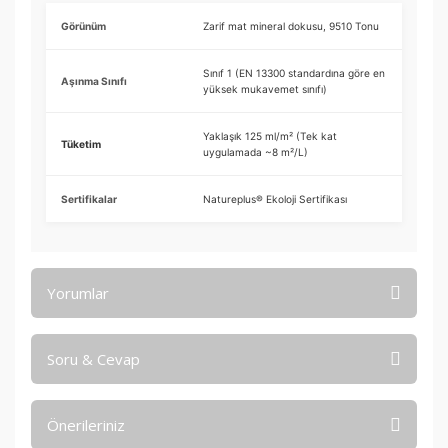
Görünüm
Zarif mat mineral dokusu, 9510 Tonu
Sınıf 1 (EN 13300 standardına göre en
Aşınma Sınıfı
yüksek mukavemet sınıfı)
Yaklaşık 125 ml/m² (Tek kat
Tüketim
uygulamada ~8 m²/L)
Sertifikalar
Natureplus® Ekoloji Sertifikası
Yorumlar
Soru & Cevap
Bu ürüne ilk yorumu siz yapın!
Önerileriniz
Yorum Yaz
Ürün hakkında henüz soru sorulmamış.