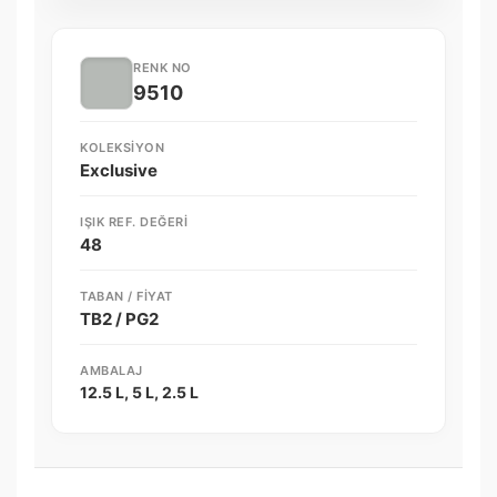
RENK NO
9510
KOLEKSIYON
Exclusive
IŞIK REF. DEĞERI
48
TABAN / FIYAT
TB2 / PG2
AMBALAJ
12.5 L, 5 L, 2.5 L