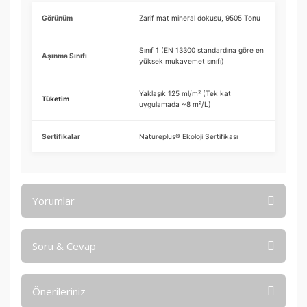
Görünüm
Zarif mat mineral dokusu, 9505 Tonu
Sınıf 1 (EN 13300 standardına göre en
Aşınma Sınıfı
yüksek mukavemet sınıfı)
Yaklaşık 125 ml/m² (Tek kat
Tüketim
uygulamada ~8 m²/L)
Sertifikalar
Natureplus® Ekoloji Sertifikası
Yorumlar
Soru & Cevap
Bu ürüne ilk yorumu siz yapın!
Önerileriniz
Yorum Yaz
Ürün hakkında henüz soru sorulmamış.