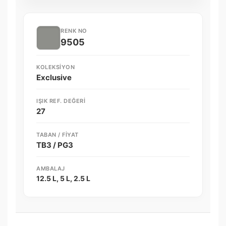
RENK NO
9505
KOLEKSIYON
Exclusive
IŞIK REF. DEĞERI
27
TABAN / FIYAT
TB3 / PG3
AMBALAJ
12.5 L, 5 L, 2.5 L