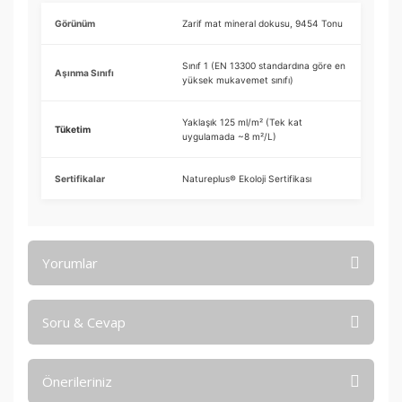
Görünüm
Zarif mat mineral dokusu, 9454 Tonu
Sınıf 1 (EN 13300 standardına göre en
Aşınma Sınıfı
yüksek mukavemet sınıfı)
Yaklaşık 125 ml/m² (Tek kat
Tüketim
uygulamada ~8 m²/L)
Sertifikalar
Natureplus® Ekoloji Sertifikası
Yorumlar
Soru & Cevap
Bu ürüne ilk yorumu siz yapın!
Önerileriniz
Yorum Yaz
Ürün hakkında henüz soru sorulmamış.