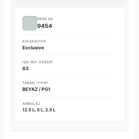
RENK NO
9454
KOLEKSIYON
Exclusive
IŞIK REF. DEĞERI
63
TABAN / FIYAT
BEYAZ / PG1
AMBALAJ
12.5 L, 5 L, 2.5 L