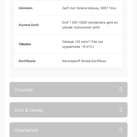
Görünüm
Zarif mat mineral dokusu, 9357 Tonu
Sınıf 1 (EN 13300 standardına göre en
Aşınma Sınıfı
yüksek mukavemet sınıfı)
Yaklaşık 125 ml/m² (Tek kat
Tüketim
uygulamada ~8 m²/L)
Sertifikalar
Natureplus® Ekoloji Sertifikası
Yorumlar
Soru & Cevap
Bu ürüne ilk yorumu siz yapın!
Önerileriniz
Yorum Yaz
Ürün hakkında henüz soru sorulmamış.