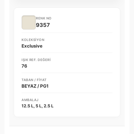
RENK NO
9357
KOLEKSIYON
Exclusive
IŞIK REF. DEĞERI
76
TABAN / FIYAT
BEYAZ / PG1
AMBALAJ
12.5 L, 5 L, 2.5 L