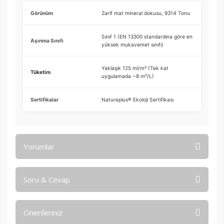
Görünüm
Zarif mat mineral dokusu, 9314 Tonu
Sınıf 1 (EN 13300 standardına göre en
Aşınma Sınıfı
yüksek mukavemet sınıfı)
Yaklaşık 125 ml/m² (Tek kat
Tüketim
uygulamada ~8 m²/L)
Sertifikalar
Natureplus® Ekoloji Sertifikası
Yorumlar
Soru & Cevap
Bu ürüne ilk yorumu siz yapın!
Önerileriniz
Yorum Yaz
Ürün hakkında henüz soru sorulmamış.