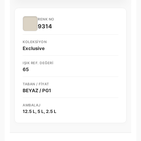
RENK NO
9314
KOLEKSIYON
Exclusive
IŞIK REF. DEĞERI
65
TABAN / FIYAT
BEYAZ / PG1
AMBALAJ
12.5 L, 5 L, 2.5 L