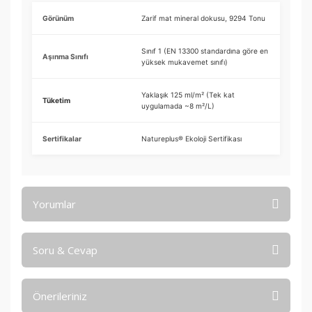
Görünüm
Zarif mat mineral dokusu, 9294 Tonu
Sınıf 1 (EN 13300 standardına göre en
Aşınma Sınıfı
yüksek mukavemet sınıfı)
Yaklaşık 125 ml/m² (Tek kat
Tüketim
uygulamada ~8 m²/L)
Sertifikalar
Natureplus® Ekoloji Sertifikası
Yorumlar
Soru & Cevap
Bu ürüne ilk yorumu siz yapın!
Önerileriniz
Yorum Yaz
Ürün hakkında henüz soru sorulmamış.