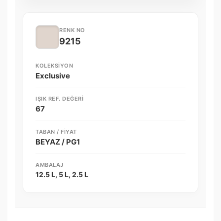
RENK NO
9215
KOLEKSIYON
Exclusive
IŞIK REF. DEĞERI
67
TABAN / FIYAT
BEYAZ / PG1
AMBALAJ
12.5 L, 5 L, 2.5 L