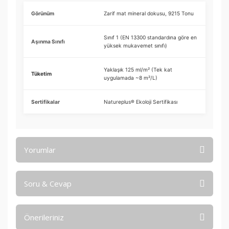
Görünüm
Zarif mat mineral dokusu, 9215 Tonu
Sınıf 1 (EN 13300 standardına göre en
Aşınma Sınıfı
yüksek mukavemet sınıfı)
Yaklaşık 125 ml/m² (Tek kat
Tüketim
uygulamada ~8 m²/L)
Sertifikalar
Natureplus® Ekoloji Sertifikası
Yorumlar
Soru & Cevap
Bu ürüne ilk yorumu siz yapın!
Önerileriniz
Yorum Yaz
Ürün hakkında henüz soru sorulmamış.