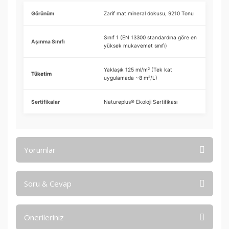
Görünüm
Zarif mat mineral dokusu, 9210 Tonu
Sınıf 1 (EN 13300 standardına göre en
Aşınma Sınıfı
yüksek mukavemet sınıfı)
Yaklaşık 125 ml/m² (Tek kat
Tüketim
uygulamada ~8 m²/L)
Sertifikalar
Natureplus® Ekoloji Sertifikası
Yorumlar
Soru & Cevap
Bu ürüne ilk yorumu siz yapın!
Önerileriniz
Yorum Yaz
Ürün hakkında henüz soru sorulmamış.