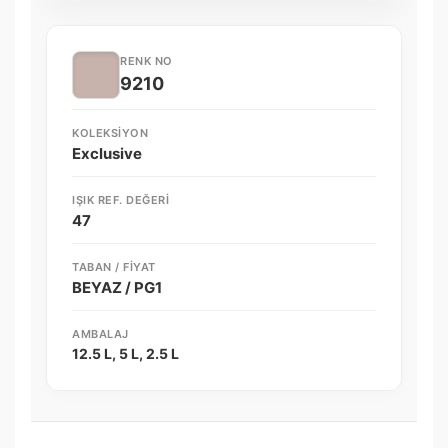
RENK NO
9210
KOLEKSIYON
Exclusive
IŞIK REF. DEĞERI
47
TABAN / FIYAT
BEYAZ / PG1
AMBALAJ
12.5 L, 5 L, 2.5 L