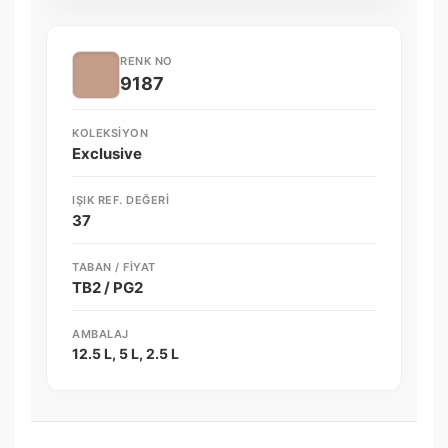
RENK NO
9187
KOLEKSIYON
Exclusive
IŞIK REF. DEĞERI
37
TABAN / FIYAT
TB2 / PG2
AMBALAJ
12.5 L, 5 L, 2.5 L