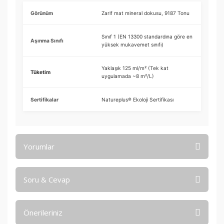
Görünüm
Zarif mat mineral dokusu, 9187 Tonu
Sınıf 1 (EN 13300 standardına göre en
Aşınma Sınıfı
yüksek mukavemet sınıfı)
Yaklaşık 125 ml/m² (Tek kat
Tüketim
uygulamada ~8 m²/L)
Sertifikalar
Natureplus® Ekoloji Sertifikası
Yorumlar
Soru & Cevap
Bu ürüne ilk yorumu siz yapın!
Önerileriniz
Yorum Yaz
Ürün hakkında henüz soru sorulmamış.