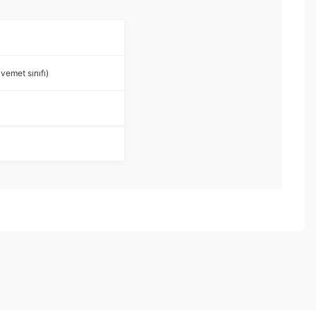
emet sınıfı)
ebilirsiniz.