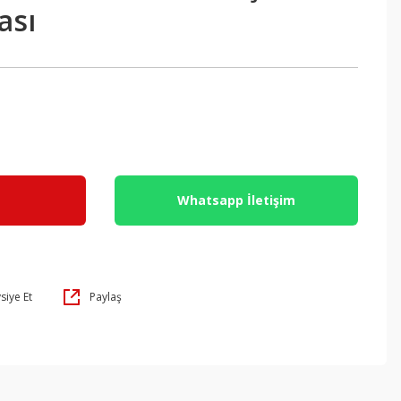
ası
Whatsapp İletişim
siye Et
Paylaş