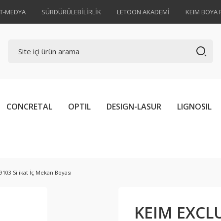
AT-MEDYA
SÜRDÜRÜLEBİLİRLİK
LETOON AKADEMİ
KEIM BOYA 
CONCRETAL
OPTIL
DESIGN-LASUR
LIGNOSIL
103 Silikat İç Mekan Boyası
KEIM EXCLUS