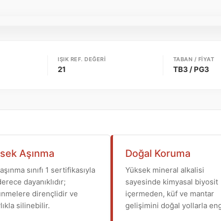
IŞIK REF. DEĞERI
TABAN / FIYAT
21
TB3 / PG3
sek Aşınma
Doğal Koruma
 aşınma sınıfı 1 sertifikasıyla
Yüksek mineral alkalisi
erece dayanıklıdır;
sayesinde kimyasal biyosit
nmelere dirençlidir ve
içermeden, küf ve mantar
ıkla silinebilir.
gelişimini doğal yollarla eng