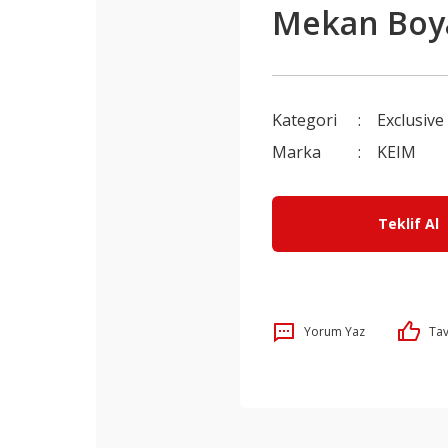
Mekan Boy
Kategori
Exclusive
Marka
KEIM
Teklif Al
Yorum Yaz
Tav