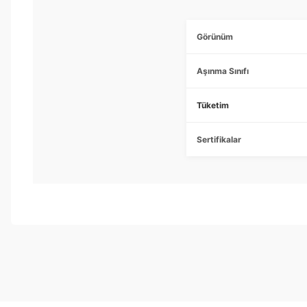
Görünüm
Aşınma Sınıfı
Tüketim
Sertifikalar
Bu ürünün fiyat bilgisi, resim, ürün açıklamalarında ve diğer konul
Görüş ve önerileriniz için teşekkür ederiz.
Ürün resmi kalitesiz, bozuk veya görüntülenemiyor.
Ürün açıklamasında eksik bilgiler bulunuyor.
Ürün bilgilerinde hatalar bulunuyor.