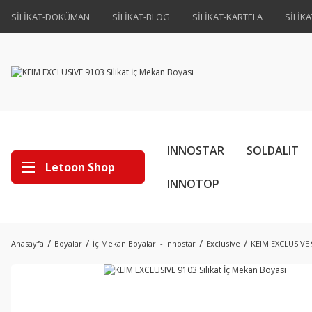
SİLİKAT-DOKÜMAN
SİLİKAT-BLOG
SİLİKAT-KARTELA
SİLİK
INNOSTAR
SOLDALIT
Letoon Shop
INNOTOP
Anasayfa
Boyalar
İç Mekan Boyaları - Innostar
Exclusive
KEIM EXCLUSIVE 9