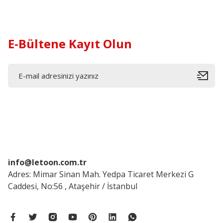
Ürün fiyatı diğer sitelerden daha pahalı.
Bu ürüne benzer farklı alternatifler olmalı.
E-Bültene Kayıt Olun
info@letoon.com.tr
Adres: Mimar Sinan Mah. Yedpa Ticaret Merkezi G
Caddesi, No:56 , Ataşehir / İstanbul