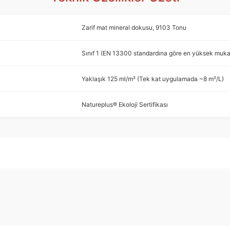
Zarif mat mineral dokusu, 9103 Tonu
Sınıf 1 (EN 13300 standardına göre en yüksek mukav
Yaklaşık 125 ml/m² (Tek kat uygulamada ~8 m²/L)
Natureplus® Ekoloji Sertifikası
arda yetersiz gördüğünüz noktaları öneri formunu kullanarak tarafımıza ilet
Ürün hakkında henüz soru sorulmamış.
Bu ürüne ilk yorumu siz yapın!
Sitemize ilk yorumu siz yapın!
Deneyimini Paylaş
Yorum Yaz
Soru Sor