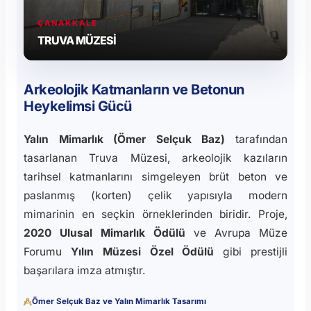
ÇANAKKALE
TRUVA MÜZESİ
ULUSAL MİMARLIK ÖDÜLÜ
ÖMER SELÇUK BAZ İMZALI
Arkeolojik Katmanların ve Betonun
YILIN MÜZESİ ÖZEL ÖDÜLLÜ KAMPÜS
Heykelimsi Gücü
Yalın Mimarlık (Ömer Selçuk Baz)
tarafından
tasarlanan Truva Müzesi, arkeolojik kazıların
tarihsel katmanlarını simgeleyen brüt beton ve
paslanmış (korten) çelik yapısıyla modern
mimarinin en seçkin örneklerinden biridir. Proje,
2020 Ulusal Mimarlık Ödülü
ve Avrupa Müze
Forumu
Yılın Müzesi Özel Ödülü
gibi prestijli
başarılara imza atmıştır.
Ömer Selçuk Baz ve Yalın Mimarlık Tasarımı