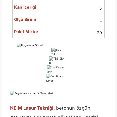
5
L
70
KEIM Lasur Tekniği
, betonun özgün