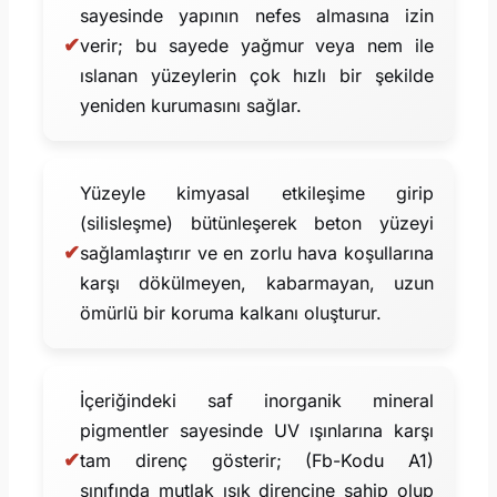
sayesinde yapının nefes almasına izin
✔
verir; bu sayede yağmur veya nem ile
ıslanan yüzeylerin çok hızlı bir şekilde
yeniden kurumasını sağlar.
Yüzeyle kimyasal etkileşime girip
(silisleşme) bütünleşerek beton yüzeyi
✔
sağlamlaştırır ve en zorlu hava koşullarına
karşı dökülmeyen, kabarmayan, uzun
ömürlü bir koruma kalkanı oluşturur.
İçeriğindeki saf inorganik mineral
pigmentler sayesinde UV ışınlarına karşı
✔
tam direnç gösterir; (Fb-Kodu A1)
sınıfında mutlak ışık direncine sahip olup