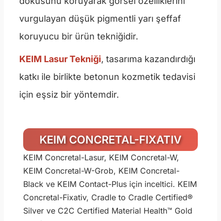
dokusunu koruyarak görsel özelliklerini
vurgulayan düşük pigmentli yarı şeffaf
koruyucu bir ürün tekniğidir.
KEIM Lasur Tekniği
, tasarıma kazandırdığı
katkı ile birlikte betonun kozmetik tedavisi
için eşsiz bir yöntemdir.
KEIM CONCRETAL-FIXATIV
KEIM Concretal-Lasur, KEIM Concretal-W,
KEIM Concretal-W-Grob, KEIM Concretal-
Black ve KEIM Contact-Plus için inceltici. KEIM
Concretal-Fixativ, Cradle to Cradle Certified®
Silver ve C2C Certified Material Health™ Gold