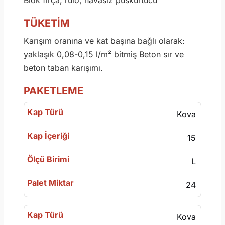
Blok fırça, rulo, havasız püskürtücü
TÜKETİM
Karışım oranına ve kat başına bağlı olarak:
yaklaşık 0,08-0,15 l/m² bitmiş Beton sır ve
beton taban karışımı.
PAKETLEME
Kova
15
L
24
Kova