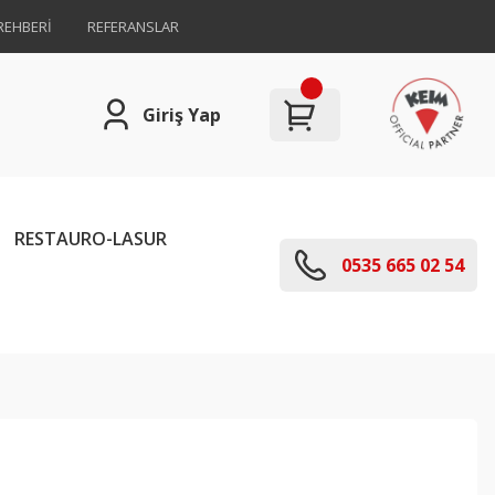
REHBERİ
REFERANSLAR
Giriş Yap
RESTAURO-LASUR
0535 665 02 54