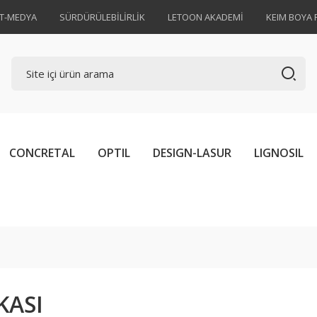
AT-MEDYA
SÜRDÜRÜLEBİLİRLİK
LETOON AKADEMİ
KEIM BOYA 
CONCRETAL
OPTIL
DESIGN-LASUR
LIGNOSIL
KASI