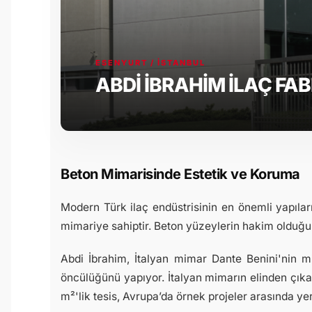
ESENYURT / İSTANBUL
ABDİ İBRAHİM İLAÇ FAB
Beton Mimarisinde Estetik ve Koruma
Modern Türk ilaç endüstrisinin en önemli yapıların
mimariye sahiptir. Beton yüzeylerin hakim olduğu
Abdi İbrahim, İtalyan mimar Dante Benini'nin mim
öncülüğünü yapıyor. İtalyan mimarın elinden çıkan 
m²'lik tesis, Avrupa’da örnek projeler arasında yer