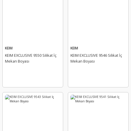
KEIM
KEIM
KEIM EXCLUSIVE 9550 Silikat İç
KEIM EXCLUSIVE 9546 Silikat İç
Mekan Boyası
Mekan Boyası