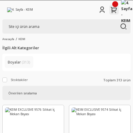
Anasayfa
KEIM
İlgili Alt Kategoriler
Boyalar
(313)
Stoktakiler
Toplam 313 ürün