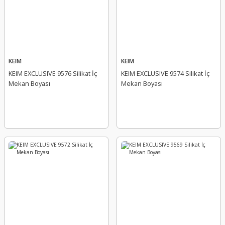
KEIM
KEIM
KEIM EXCLUSIVE 9576 Silikat İç
KEIM EXCLUSIVE 9574 Silikat İç
Mekan Boyası
Mekan Boyası