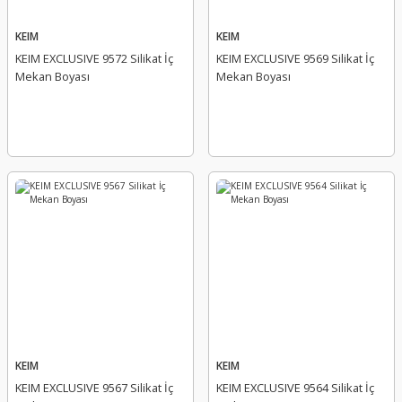
KEIM
KEIM
KEIM EXCLUSIVE 9572 Silikat İç
KEIM EXCLUSIVE 9569 Silikat İç
Mekan Boyası
Mekan Boyası
KEIM
KEIM
KEIM EXCLUSIVE 9567 Silikat İç
KEIM EXCLUSIVE 9564 Silikat İç