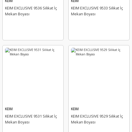
KEIM
KEIM
KEIM EXCLUSIVE 9536 Silikat İç
KEIM EXCLUSIVE 9533 Silikat İç
Mekan Boyası
Mekan Boyası
KEIM
KEIM
KEIM EXCLUSIVE 9531 Silikat İç
KEIM EXCLUSIVE 9529 Silikat İç
Mekan Boyası
Mekan Boyası