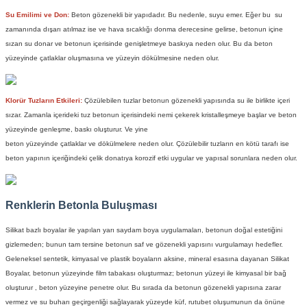
Su Emilimi ve Don:
Beton gözenekli bir yapıdadır. Bu nedenle, suyu emer. Eğer bu su
zamanında dışarı atılmaz ise ve hava sıcaklığı donma derecesine gelirse, betonun içine
sızan su donar ve betonun içerisinde genişletmeye baskıya neden olur. Bu da beton
yüzeyinde çatlaklar oluşmasına ve yüzeyin dökülmesine neden olur.
Klorür Tuzların Etkileri:
Çözülebilen tuzlar betonun gözenekli yapısında su ile birlikte içeri
sızar. Zamanla içerideki tuz betonun içerisindeki nemi çekerek kristalleşmeye başlar ve beton
yüzeyinde genleşme, baskı oluşturur. Ve yine
beton yüzeyinde çatlaklar ve dökülmelere neden olur. Çözülebilir tuzların en kötü tarafı ise
beton yapının içeriğindeki çelik donatıya korozif etki uygular ve yapısal sorunlara neden olur.
Renklerin Betonla Buluşması
Silikat bazlı boyalar
ile yapılan yarı saydam boya uygulamaları, betonun doğal estetiğini
gizlemeden; bunun tam tersine betonun saf ve gözenekli yapısını vurgulamayı hedefler.
Geleneksel sentetik, kimyasal ve plastik boyaların aksine, mineral esasına dayanan
Silikat
Boyalar
, betonun yüzeyinde film tabakası oluşturmaz; betonun yüzeyi ile kimyasal bir bağ
oluşturur , beton yüzeyine penetre olur. Bu sırada da betonun gözenekli yapısına zarar
vermez ve su buharı geçirgenliği sağlayarak yüzeyde küf, rutubet oluşumunun da önüne