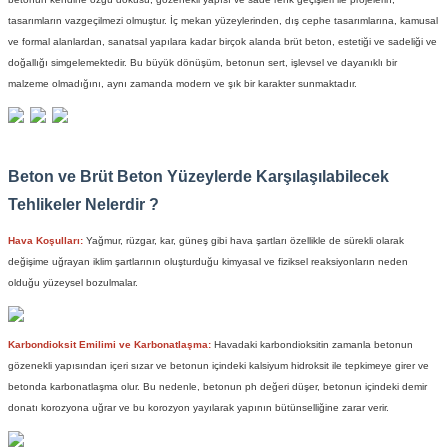
tasarımların vazgeçilmezi olmuştur. İç mekan yüzeylerinden, dış cephe tasarımlarına, kamusal
ve formal alanlardan, sanatsal yapılara kadar birçok alanda brüt beton, estetiği ve sadeliği ve
doğallığı simgelemektedir. Bu büyük dönüşüm, betonun sert, işlevsel ve dayanıklı bir
malzeme olmadığını, aynı zamanda modern ve şık bir karakter sunmaktadır.
Beton ve Brüt Beton Yüzeylerde Karşılaşılabilecek
Tehlikeler Nelerdir ?
Hava Koşulları:
Yağmur, rüzgar, kar, güneş gibi hava şartları özellikle de sürekli olarak
değişime uğrayan iklim şartlarının oluşturduğu kimyasal ve fiziksel reaksiyonların neden
olduğu yüzeysel bozulmalar.
Karbondioksit Emilimi ve Karbonatlaşma:
Havadaki karbondioksitin zamanla betonun
gözenekli yapısından içeri sızar ve betonun içindeki kalsiyum hidroksit ile tepkimeye girer ve
betonda karbonatlaşma olur. Bu nedenle, betonun ph değeri düşer, betonun içindeki demir
donatı korozyona uğrar ve bu korozyon yayılarak yapının bütünselliğine zarar verir.