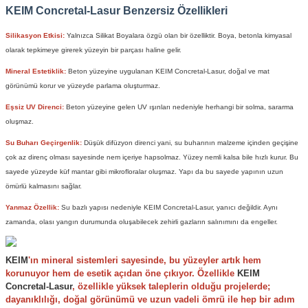
KEIM Concretal-Lasur Benzersiz Özellikleri
Silikasyon Etkisi:
Yalnızca
Silikat Boyalar
a özgü olan bir özelliktir. Boya, betonla kimyasal
olarak tepkimeye girerek yüzeyin bir parçası haline gelir.
Mineral Estetiklik:
Beton yüzeyine uygulanan
KEIM Concretal-Lasur
, doğal ve mat
görünümü korur ve yüzeyde parlama oluşturmaz.
Eşsiz UV Direnci:
Beton yüzeyine gelen UV ışınları nedeniyle herhangi bir solma, sararma
oluşmaz.
Su Buharı Geçirgenlik:
Düşük difüzyon direnci yani, su buharının malzeme içinden geçişine
çok az direnç olması sayesinde nem içeriye hapsolmaz. Yüzey nemli kalsa bile hızlı kurur. Bu
sayede yüzeyde küf mantar gibi mikrofloralar oluşmaz. Yapı da bu sayede yapının uzun
ömürlü kalmasını sağlar.
Yanmaz Özellik:
Su bazlı yapısı nedeniyle
KEIM Concretal-Lasur
, yanıcı değildir. Aynı
zamanda, olası yangın durumunda oluşabilecek zehirli gazların salınımını da engeller.
KEIM
'ın mineral sistemleri sayesinde, bu yüzeyler artık hem
korunuyor hem de esetik açıdan öne çıkıyor. Özellikle
KEIM
Concretal-Lasur
, özellikle yüksek taleplerin olduğu projelerde;
dayanıklılığı, doğal görünümü ve uzun vadeli ömrü ile hep bir adım