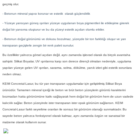
geçmiş olur.
- Betonun mineral yapısı korunar ve estetik olarak güçlendirilir.
- Yüzeye yansıyan güneş ışınları yüzeye uygulanan boya pigmentleri ile etkileşime girerek
doğal bir yansıma oluşturur ve bu da yüzeyi estetik açıdan olumlu etkiler.
- Betonun doğal görünümü ve dokusu bozulmaz, yüzeyde bir ton farklılığı oluşur ve yarı
transparan geçişlerle zengin bir renk paleti sunulur.
Bu özellikler yalnızca görsel açıdan değil, aynı zamanda işlevsel olarak da birçok avantaha
sahiptir.
Silikat Boyalar
, UV ışınlarına karşı son derece dirençli olmaları nedeniyle, uygulama
yapılan yüzeye gelen UV ışınları, sararma, solma, dökülme, yanık izleri gibi estetik sorunlara
neden olmaz.
KEIM Concretal-Lasur
, bu tür yarı transparan uygulamalar için geliştirilmiş
Silikat Boya
ürünüdür. Tamamen mineral içeriği ile beton ve brüt beton yüzeylerin görüntü karakterini
bozmadan hatta görünümüne katkı sağlayarak hem doğal bir görünüm hem de uzun vadede
kalıcılık sağlar. Beton yüzeyinde ister transparan ister opak görünüm sağlansın.
KEIM
Concretal-Lasur
farklı seyreltme oranları ile sonsuz bir görünüm olanağı sunmaktadır. Bu
sayede beton yalnızca fonksiyonel olarak kalmaz, aynı zamanda özgün ve sanatsal bir
malzeme olarak kullanım sunar.