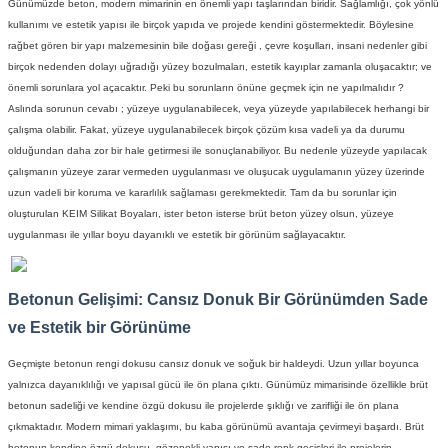
Günümüzde
beton
, modern mimarinin en önemli yapı taşlarından biridir. Sağlamlığı, çok yönlü
kullanımı ve estetik yapısı ile birçok yapıda ve projede kendini göstermektedir. Böylesine
rağbet gören bir yapı malzemesinin bile doğası gereği , çevre koşulları, insani nedenler gibi
birçok nedenden dolayı uğradığı yüzey bozulmaları, estetik kayıplar zamanla oluşacaktır; ve
önemli sorunlara yol açacaktır. Peki bu sorunların önüne geçmek için ne yapılmalıdır ?
Aslında sorunun cevabı ; yüzeye uygulanabilecek, veya yüzeyde yapılabilecek herhangi bir
çalışma olabilir. Fakat, yüzeye uygulanabilecek birçok çözüm kısa vadeli ya da durumu
olduğundan daha zor bir hale getirmesi ile sonuçlanabiliyor. Bu nedenle yüzeyde yapılacak
çalışmanın yüzeye zarar vermeden uygulanması ve oluşucak uygulamanın yüzey üzerinde
uzun vadeli bir koruma ve kararlılık sağlaması gerekmektedir. Tam da bu sorunlar için
oluşturulan
KEIM Silikat Boyaları
, ister beton isterse brüt beton yüzey olsun, yüzeye
uygulanması ile yıllar boyu dayanıklı ve estetik bir görünüm sağlayacaktır.
Betonun Gelişimi: Cansız Donuk Bir Görünümden Sade
ve Estetik bir Görünüme
Geçmişte betonun rengi dokusu cansız donuk ve soğuk bir haldeydi. Uzun yıllar boyunca
yalnızca dayanıklılığı ve yapısal gücü ile ön plana çıktı. Günümüz mimarisinde özellikle
brüt
beton
un sadeliği ve kendine özgü dokusu ile projelerde şıklığı ve zarifliği ile ön plana
çıkmaktadır. Modern mimari yaklaşımı, bu kaba görünümü avantaja çevirmeyi başardı.
Brüt
beton
un kendine özgü dokusu, gözenekli yapısı ve sade renk geçişleri ile projelerin,