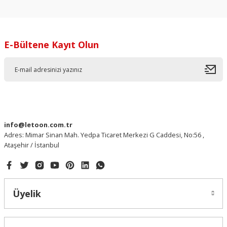
Sitemize ilk yorumu siz yapın!
Ürün resmi kalitesiz, bozuk veya görüntülenemiyor.
Ürün açıklamasında eksik bilgiler bulunuyor.
Deneyimini Paylaş
E-Bültene Kayıt Olun
Ürün bilgilerinde hatalar bulunuyor.
Ürün fiyatı diğer sitelerden daha pahalı.
Bu ürüne benzer farklı alternatifler olmalı.
info@letoon.com.tr
Adres: Mimar Sinan Mah. Yedpa Ticaret Merkezi G Caddesi, No:56 ,
Gönder
Ataşehir / İstanbul
Üyelik