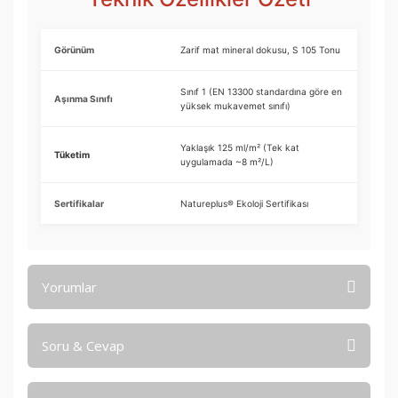
Görünüm
Zarif mat mineral dokusu, S 105 Tonu
Sınıf 1 (EN 13300 standardına göre en
Aşınma Sınıfı
yüksek mukavemet sınıfı)
Yaklaşık 125 ml/m² (Tek kat
Tüketim
uygulamada ~8 m²/L)
Sertifikalar
Natureplus® Ekoloji Sertifikası
Yorumlar
Soru & Cevap
Bu ürüne ilk yorumu siz yapın!