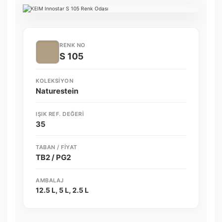
RENK NO
S 105
KOLEKSIYON
Naturestein
IŞIK REF. DEĞERI
35
TABAN / FIYAT
TB2 / PG2
AMBALAJ
12.5 L, 5 L, 2.5 L