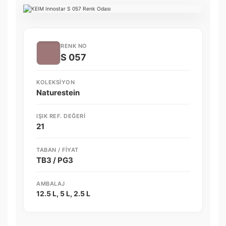
RENK NO
S 057
KOLEKSIYON
Naturestein
IŞIK REF. DEĞERI
21
TABAN / FIYAT
TB3 / PG3
AMBALAJ
12.5 L, 5 L, 2.5 L