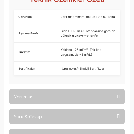
Görünüm
Zarif mat mineral dokusu, S 057 Tonu
Sınıf 1 (EN 13300 standardına göre en
Aşınma Sınıfı
yüksek mukavemet sınıfı)
Yaklaşık 125 ml/m² (Tek kat
Tüketim
uygulamada ~8 m²/L)
Sertifikalar
Natureplus® Ekoloji Sertifikası
Yorumlar
Soru & Cevap
Bu ürüne ilk yorumu siz yapın!