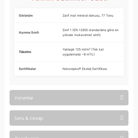
Görünüm
Zarif mat mineral dokusu, 77 Tonu
Sınıf 1 (EN 13300 standardına göre en
Aşınma Sınıfı
yüksek mukavemet sınıfı)
Yaklaşık 125 ml/m² (Tek kat
Tüketim
uygulamada ~8 m²/L)
Sertifikalar
Natureplus® Ekoloji Sertifikası
Yorumlar
Soru & Cevap
Bu ürüne ilk yorumu siz yapın!