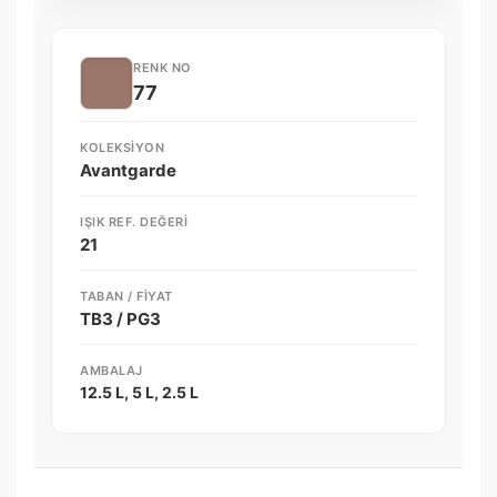
RENK NO
77
KOLEKSIYON
Avantgarde
IŞIK REF. DEĞERI
21
TABAN / FIYAT
TB3 / PG3
AMBALAJ
12.5 L, 5 L, 2.5 L