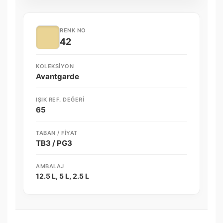
RENK NO
42
KOLEKSIYON
Avantgarde
IŞIK REF. DEĞERI
65
TABAN / FIYAT
TB3 / PG3
AMBALAJ
12.5 L, 5 L, 2.5 L