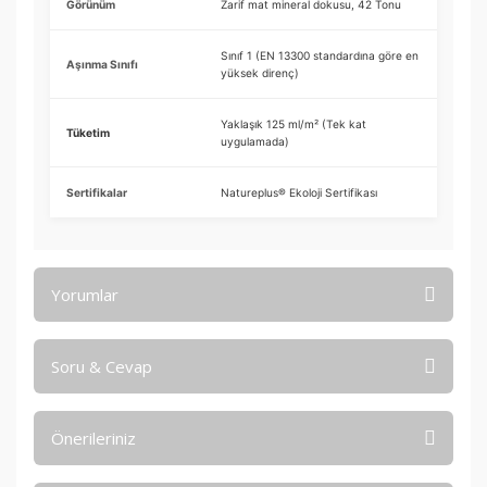
Görünüm
Zarif mat mineral dokusu, 42 Tonu
Sınıf 1 (EN 13300 standardına göre en
Aşınma Sınıfı
yüksek direnç)
Yaklaşık 125 ml/m² (Tek kat
Tüketim
uygulamada)
Sertifikalar
Natureplus® Ekoloji Sertifikası
Yorumlar
Soru & Cevap
Bu ürüne ilk yorumu siz yapın!
Önerileriniz
Yorum Yaz
Ürün hakkında henüz soru sorulmamış.