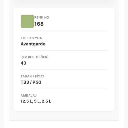
RENK NO
168
KOLEKSIYON
Avantgarde
IŞIK REF. DEĞERI
43
TABAN / FIYAT
TB3 / PG3
AMBALAJ
12.5 L, 5 L, 2.5 L