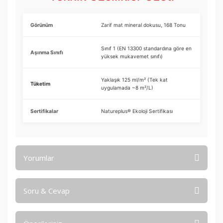
Görünüm
Zarif mat mineral dokusu, 168 Tonu
Sınıf 1 (EN 13300 standardına göre en
Aşınma Sınıfı
yüksek mukavemet sınıfı)
Yaklaşık 125 ml/m² (Tek kat
Tüketim
uygulamada ~8 m²/L)
Sertifikalar
Natureplus® Ekoloji Sertifikası
Yorumlar
Soru & Cevap
Bu ürüne ilk yorumu siz yapın!