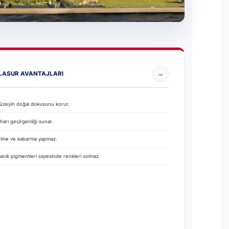
→
LASUR AVANTAJLARI
yüzeyin doğal dokusunu korur.
arı geçirgenliği sunar.
lme ve kabarma yapmaz.
ganik pigmentleri sayesinde renkleri solmaz.