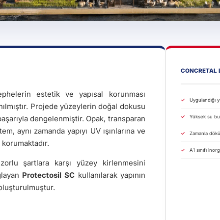
CONCRETAL 
ephelerin estetik ve yapısal korunması
Uygulandığı 
nılmıştır. Projede yüzeylerin doğal dokusu
 başarıyla dengelenmiştir. Opak, transparan
Yüksek su buh
stem, aynı zamanda yapıyı UV ışınlarına ve
Zamanla dökü
e korumaktadır.
A1 sınıfı inor
zorlu şartlara karşı yüzey kirlenmesini
ağlayan
Protectosil SC
kullanılarak yapının
oluşturulmuştur.