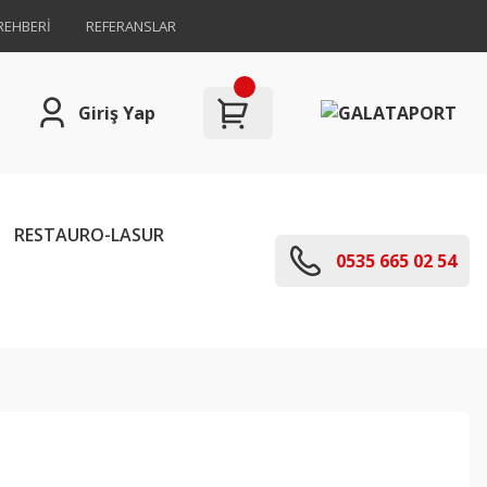
REHBERİ
REFERANSLAR
Giriş Yap
RESTAURO-LASUR
0535 665 02 54