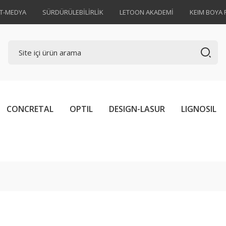
AT-MEDYA
SÜRDÜRÜLEBİLİRLİK
LETOON AKADEMİ
KEIM BOYA 
CONCRETAL
OPTIL
DESIGN-LASUR
LIGNOSIL