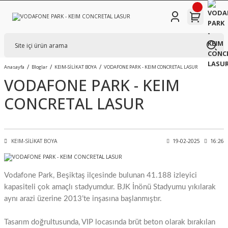
Anasayfa
Bloglar
KEIM-SİLİKAT BOYA
VODAFONE PARK - KEIM CONCRETAL LASUR
VODAFONE PARK - KEIM
CONCRETAL LASUR
KEIM-SİLİKAT BOYA
19-02-2025
16:26
Vodafone Park, Beşiktaş ilçesinde bulunan 41.188 izleyici
kapasiteli çok amaçlı stadyumdur. BJK İnönü Stadyumu yıkılarak
aynı arazi üzerine 2013’te inşasına başlanmıştır.
Tasarım doğrultusunda, VIP locasında brüt beton olarak bırakılan