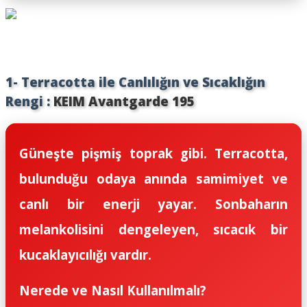
1- Terracotta ile Canlılığın ve Sıcaklığın
Rengi :
KEIM Avantgarde 195
Güneşte pişmiş toprak gibi. Terracotta,
bulunduğu odaya anında samimiyet ve
canlı bir enerji yayar. Sonbaharın
melankolisini dengeleyen, sıcacık bir
kucaklayıcılığı vardır.
Nerede ve Nasıl Kullanılmalı?