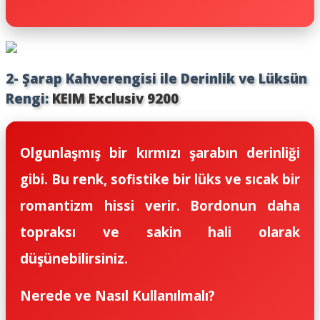
2- Şarap Kahverengisi ile Derinlik ve Lüksün
Rengi:
KEIM Exclusiv 9200
Olgunlaşmış bir kırmızı şarabın derinliği
gibi. Bu renk, sofistike bir lüks ve sıcak bir
romantizm hissi verir. Bordonun daha
topraksı ve sakin hali olarak
düşünebilirsiniz.
Nerede ve Nasıl Kullanılmalı?