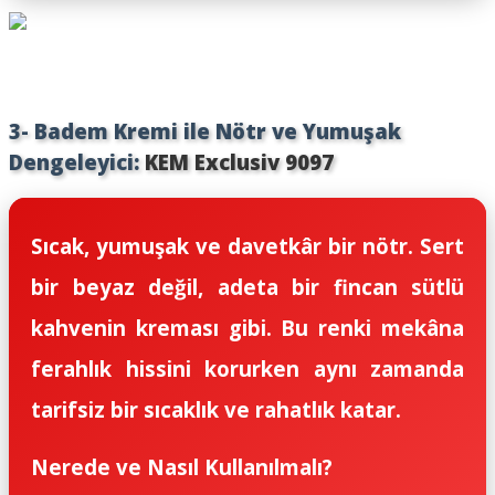
3- Badem Kremi ile Nötr ve Yumuşak
Dengeleyici:
KEM Exclusiv 9097
Sıcak, yumuşak ve davetkâr bir nötr. Sert
bir beyaz değil, adeta bir fincan sütlü
kahvenin kreması gibi. Bu renki mekâna
ferahlık hissini korurken aynı zamanda
tarifsiz bir sıcaklık ve rahatlık katar.
Nerede ve Nasıl Kullanılmalı?