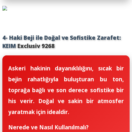
4- Haki Beji ile Doğal ve Sofistike Zarafet:
KEIM
Exclusiv 9268
Askeri hakinin dayanıklılığını, sıcak bir
bejin rahatlığıyla buluşturan bu ton,
toprağa bağlı ve son derece sofistike bir
his verir. Doğal ve sakin bir atmosfer
yaratmak için idealdir.
Nerede ve Nasıl Kullanılmalı?