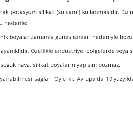
rak potasyum silikat (su camı) kullanmasıdır. Bu ma
Bu nedenle:
ganik boyalar zamanla güneş ışınları nedeniyle boz
yanıklıdır. Özellikle endüstriyel bölgelerde veya 
a soğuk hava,
silikat boyaların
yapısını bozmaz.
anabilmesi sağlar. Öyle ki, Avrupa'da 19.yüzyıl