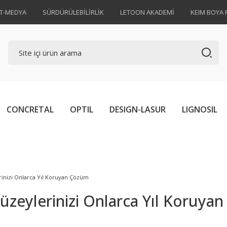
AT-MEDYA
SÜRDÜRÜLEBİLİRLİK
LETOON AKADEMİ
KEIM BOYA 
CONCRETAL
OPTIL
DESIGN-LASUR
LIGNOSIL
lerinizi Onlarca Yıl Koruyan Çözüm
: Yüzeylerinizi Onlarca Yıl Koruy