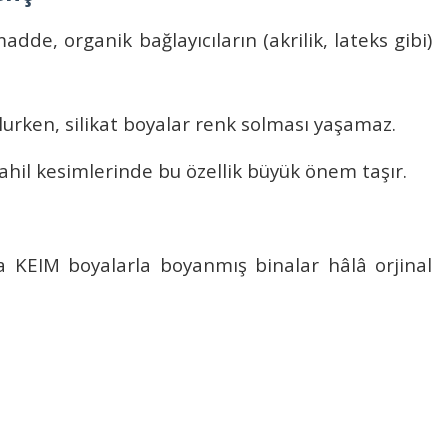
dde, organik bağlayıcıların (akrilik, lateks gibi)
ulurken,
silikat boyalar
renk solması yaşamaz.
sahil kesimlerinde bu özellik büyük önem taşır.
da
KEIM boyalarla
boyanmış binalar hâlâ orjinal