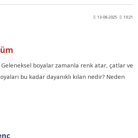
13-08-2025
10:21
özüm
. Geleneksel boyalar zamanla renk atar, çatlar ve
Boyaları
bu kadar dayanıklı kılan nedir? Neden
enç