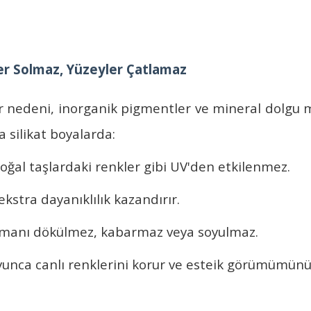
er Solmaz, Yüzeyler Çatlamaz
r nedeni, inorganik pigmentler ve mineral dolgu 
sa
silikat boyalarda
:
 doğal taşlardaki renkler gibi UV'den etkilenmez.
kstra dayanıklılık kazandırır.
atmanı dökülmez, kabarmaz veya soyulmaz.
boyunca canlı renklerini korur ve esteik görümümü