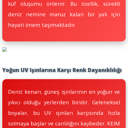
küf oluşumu önlenir. Bu özellik, sürekli
deniz nemine maruz kalan bir yalı için
hayati önem taşımaktadır.
Yoğun UV Işınlarına Karşı Renk Dayanıklılığı
Deniz kenarı, güneş ışınlarının en yoğun ve
yıkıcı olduğu yerlerden biridir. Geleneksel
boyalar, bu UV ışınları karşısında hızla
solmaya başlar ve canlılığını kaybeder. KEIM