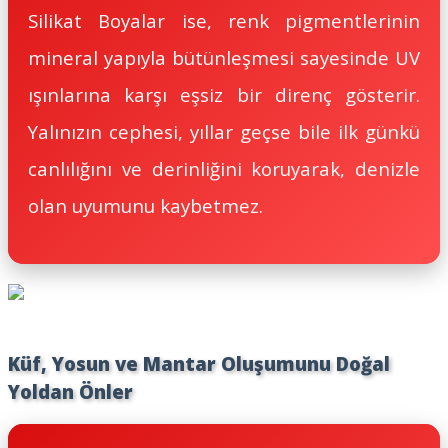
Silikat Boyalar ise, renk pigmentlerinin
mineral yapıyla bütünleşmesi sayesinde UV
ışınlarına karşı eşsiz bir direnç gösterir.
Yalınızın cephesi, yıllar geçse bile ilk günkü
canlılığını ve derinliğini koruyarak, denizle
olan uyumunu kaybetmez.
Küf, Yosun ve Mantar Oluşumunu Doğal
Yoldan Önler