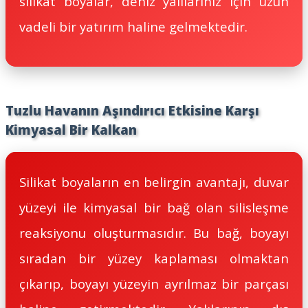
silikat boyalar, deniz yalılarınız için uzun
vadeli bir yatırım haline gelmektedir.
Tuzlu Havanın Aşındırıcı Etkisine Karşı
Kimyasal Bir Kalkan
Silikat boyaların en belirgin avantajı, duvar
yüzeyi ile kimyasal bir bağ olan silisleşme
reaksiyonu oluşturmasıdır. Bu bağ, boyayı
sıradan bir yüzey kaplaması olmaktan
çıkarıp, boyayı yüzeyin ayrılmaz bir parçası