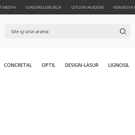
AT-MEDYA
SÜRDÜRÜLEBİLİRLİK
LETOON AKADEMİ
KEIM BOYA 
CONCRETAL
OPTIL
DESIGN-LASUR
LIGNOSIL