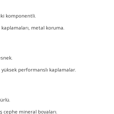
iki komponentli.
k kaplamaları, metal koruma.
esnek.
ı, yüksek performanslı kaplamalar.
ürlü.
ış cephe mineral boyaları.