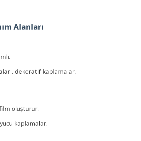
nım Alanları
mlı.
ları, dekoratif kaplamalar.
ilm oluşturur.
uyucu kaplamalar.