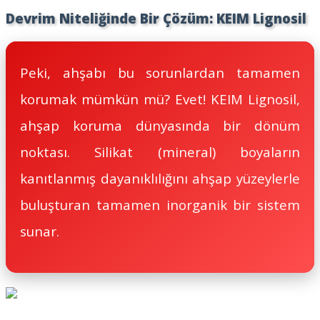
Devrim Niteliğinde Bir Çözüm: KEIM Lignosil
Peki, ahşabı bu sorunlardan tamamen
korumak mümkün mü? Evet! KEIM Lignosil,
ahşap koruma dünyasında bir dönüm
noktası. Silikat (mineral) boyaların
kanıtlanmış dayanıklılığını ahşap yüzeylerle
buluşturan tamamen inorganik bir sistem
sunar.