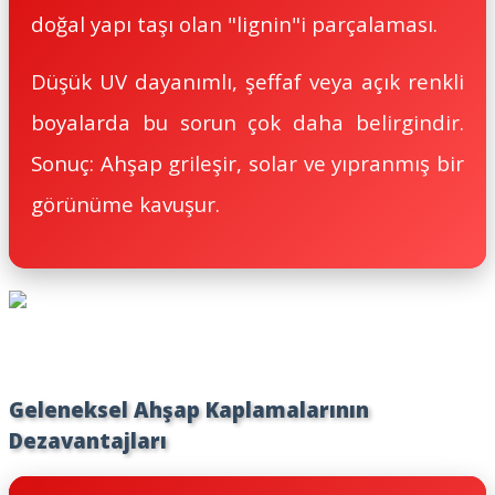
doğal yapı taşı olan "lignin"i parçalaması.
Düşük UV dayanımlı, şeffaf veya açık renkli
boyalarda bu sorun çok daha belirgindir.
Sonuç: Ahşap grileşir, solar ve yıpranmış bir
görünüme kavuşur.
Geleneksel Ahşap Kaplamalarının
Dezavantajları