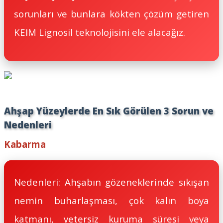
sorunları ve bunlara kökten çözüm getiren
KEIM Lignosil teknolojisini ele alacağız.
Ahşap Yüzeylerde En Sık Görülen 3 Sorun ve
Nedenleri
Kabarma
Nedenleri: Ahşabın gözeneklerinde sıkışan
nemin buharlaşması, çok kalın boya
katmanı, yetersiz kuruma süresi veya